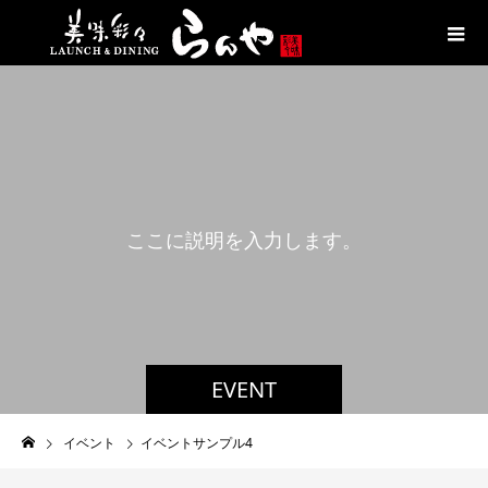
こ
こ
に
説
明
を
入
力
し
ま
す
。
EVENT
イベント
イベントサンプル4